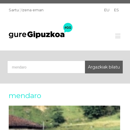
Sartu
|
Izena eman
EU
ES
mendaro