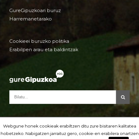
GureGipuzkoari buruz
Harremanetarako
Cookieei buruzko politika
Erabilpen arau eta baldintzak
Webgune honek cookieak erabiltzen ditu zure bisitaren kalitatea
hobetzeko. Nabigatzen jarraituz gero, cookie-en erabilera onartzen