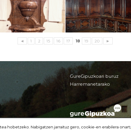
◄
1
2
15
16
17
18
19
20
►
GureGipuzkoari buruz
Harremanetarako
tea hobetzeko. Nabigatzen jarraituz gero, cookie-en erabilera onart