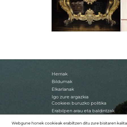
Herriak
Bildumak
Elkarlanak
Igo zure argazkia
Cookieei buruzko politika
Erabilpen arau eta baldintzak
Webgune honek cookieak erabiltzen ditu zure bisitaren kalita