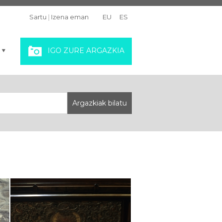
Sartu
|
Izena eman
EU
ES
IGO ZURE ARGAZKIA