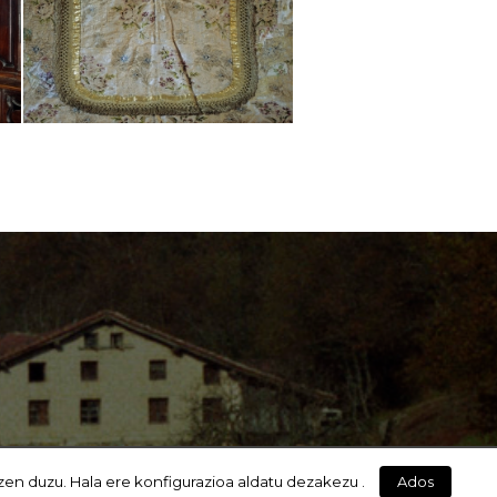
zen duzu. Hala ere konfigurazioa aldatu dezakezu .
Ados