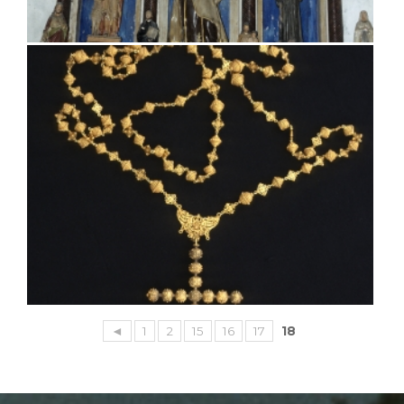
◄
1
2
15
16
17
18