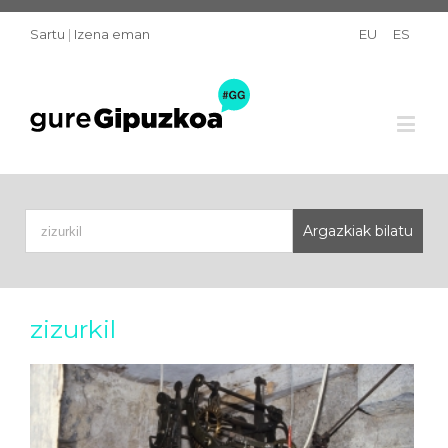
Sartu
|
Izena eman
EU
ES
zizurkil