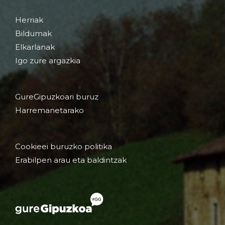
Herriak
Bildumak
Elkarlanak
Igo zure argazkia
GureGipuzkoari buruz
Harremanetarako
Cookieei buruzko politika
Erabilpen arau eta baldintzak