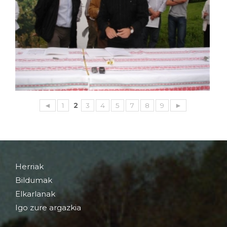
◄
1
2
3
4
5
7
8
9
►
Herriak
Bildumak
Elkarlanak
Igo zure argazkia