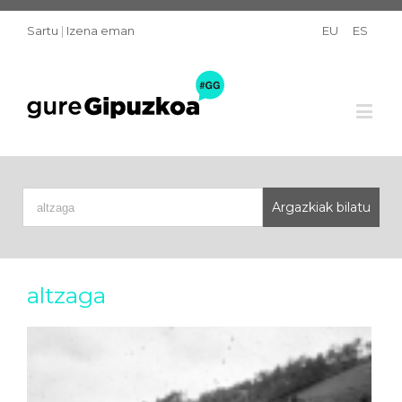
Sartu
|
Izena eman
EU
ES
altzaga