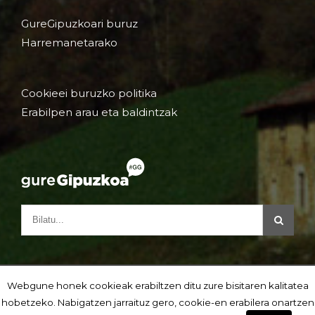
GureGipuzkoari buruz
Harremanetarako
Cookieei buruzko politika
Erabilpen arau eta baldintzak
Webgune honek cookieak erabiltzen ditu zure bisitaren kalitatea
hobetzeko. Nabigatzen jarraituz gero, cookie-en erabilera onartzen