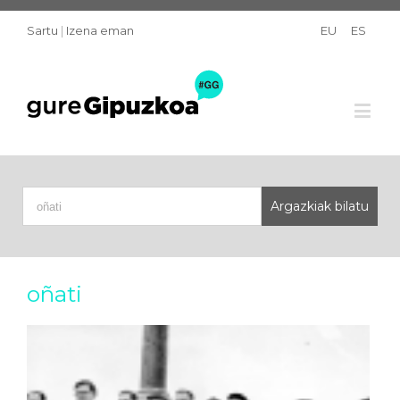
Sartu
|
Izena eman
EU
ES
oñati