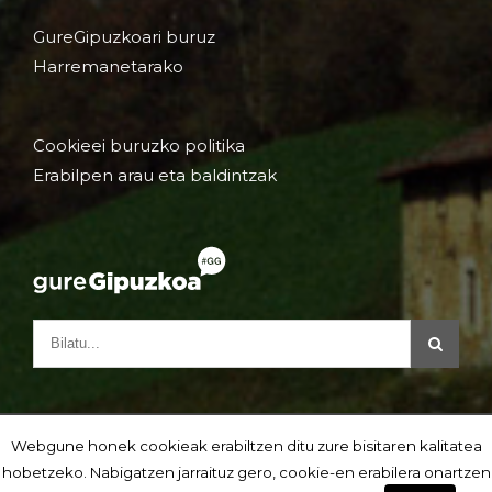
GureGipuzkoari buruz
Harremanetarako
Cookieei buruzko politika
Erabilpen arau eta baldintzak
Webgune honek cookieak erabiltzen ditu zure bisitaren kalitatea
hobetzeko. Nabigatzen jarraituz gero, cookie-en erabilera onartzen