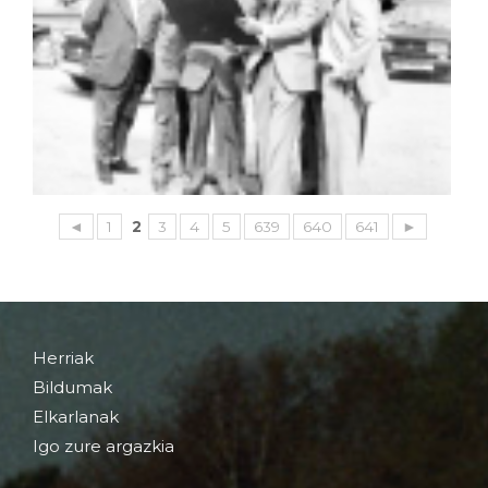
◄
1
2
3
4
5
639
640
641
►
Herriak
Bildumak
Elkarlanak
Igo zure argazkia