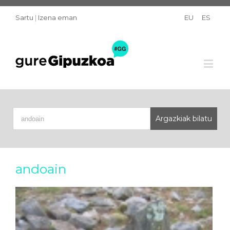
Sartu
|
Izena eman
EU
ES
andoain