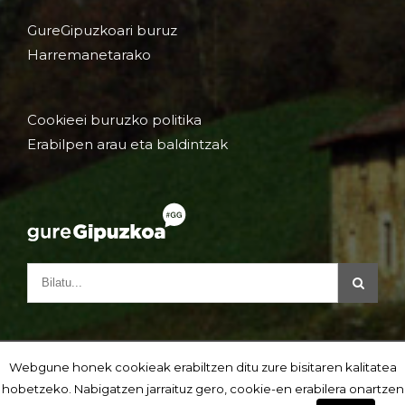
GureGipuzkoari buruz
Harremanetarako
Cookieei buruzko politika
Erabilpen arau eta baldintzak
Webgune honek cookieak erabiltzen ditu zure bisitaren kalitatea
hobetzeko. Nabigatzen jarraituz gero, cookie-en erabilera onartzen