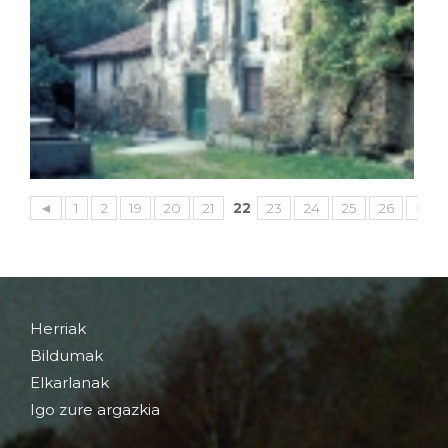
◄
1
2
19
20
21
22
23
24
25
26
►
Herriak
Bildumak
Elkarlanak
Igo zure argazkia