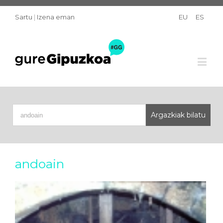
Sartu
|
Izena eman
EU
ES
andoain