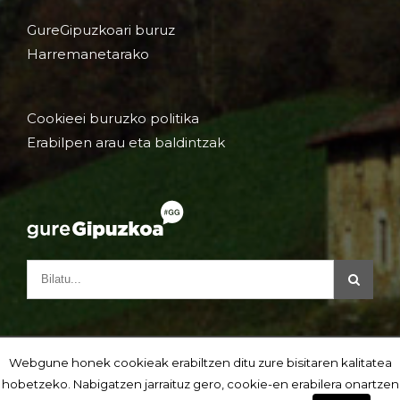
GureGipuzkoari buruz
Harremanetarako
Cookieei buruzko politika
Erabilpen arau eta baldintzak
Webgune honek cookieak erabiltzen ditu zure bisitaren kalitatea
hobetzeko. Nabigatzen jarraituz gero, cookie-en erabilera onartzen