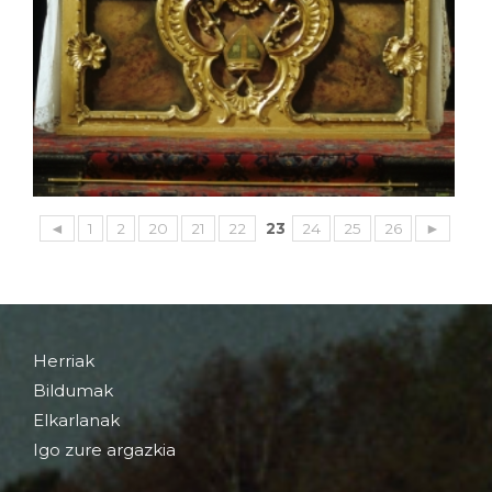
◄
1
2
20
21
22
23
24
25
26
►
Herriak
Bildumak
Elkarlanak
Igo zure argazkia