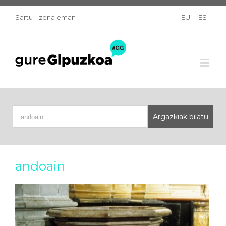
Sartu
|
Izena eman
EU
ES
andoain