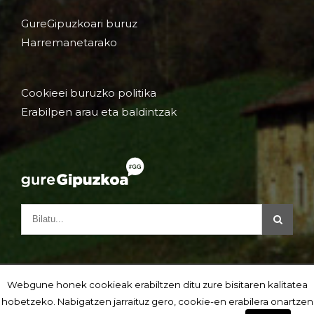
GureGipuzkoari buruz
Harremanetarako
Cookieei buruzko politika
Erabilpen arau eta baldintzak
Webgune honek cookieak erabiltzen ditu zure bisitaren kalitatea
hobetzeko. Nabigatzen jarraituz gero, cookie-en erabilera onartzen