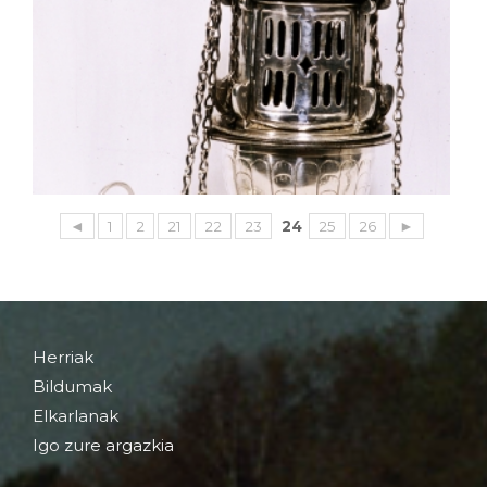
◄
1
2
21
22
23
24
25
26
►
Herriak
Bildumak
Elkarlanak
Igo zure argazkia