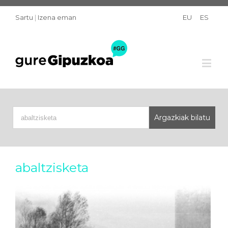
Sartu
|
Izena eman
EU
ES
abaltzisketa