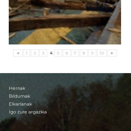
◄
1
2
3
4
5
6
7
8
9
10
►
Herriak
Bildumak
Elkarlanak
Igo zure argazkia