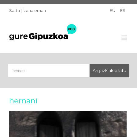
Sartu
|
Izena eman
EU
ES
hernani