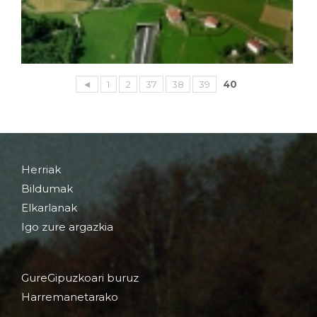
◄
1
2
37
38
39
40
Herriak
Bildumak
Elkarlanak
Igo zure argazkia
GureGipuzkoari buruz
Harremanetarako