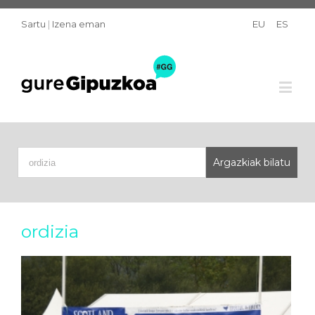
Sartu
|
Izena eman
EU
ES
ordizia