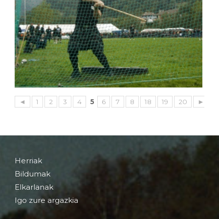
◄
1
2
3
4
5
6
7
8
18
19
20
►
Herriak
Bildumak
Elkarlanak
Igo zure argazkia