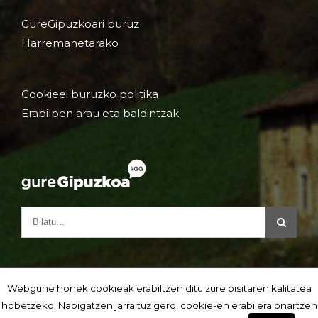
GureGipuzkoari buruz
Harremanetarako
Cookieei buruzko politika
Erabilpen arau eta baldintzak
Webgune honek cookieak erabiltzen ditu zure bisitaren kalitatea
hobetzeko. Nabigatzen jarraituz gero, cookie-en erabilera onartzen