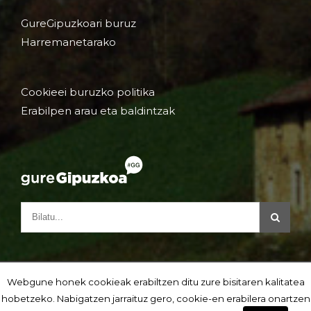
GureGipuzkoari buruz
Harremanetarako
Cookieei buruzko politika
Erabilpen arau eta baldintzak
Webgune honek cookieak erabiltzen ditu zure bisitaren kalitatea
hobetzeko. Nabigatzen jarraituz gero, cookie-en erabilera onartzen