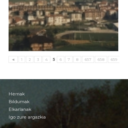
◄
1
2
3
4
5
6
7
8
657
658
659
►
Herriak
Bildumak
Elkarlanak
Igo zure argazkia