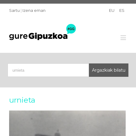
Sartu
|
Izena eman
EU
ES
urnieta