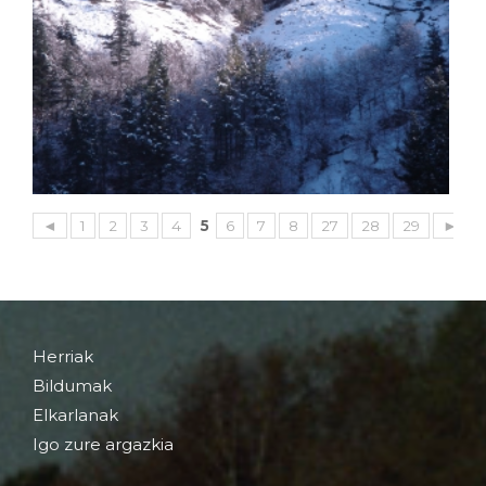
◄
1
2
3
4
5
6
7
8
27
28
29
►
Herriak
Bildumak
Elkarlanak
Igo zure argazkia