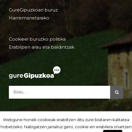
GureGipuzkoari buruz
Harremanetarako
Cookieei buruzko politika
Erabilpen arau eta baldintzak
Webgune honek cookieak erabiltzen ditu zure bisitaren kalitatea
hobetzeko. Nabigatzen jarraituz gero, cookie-en erabilera onartzen