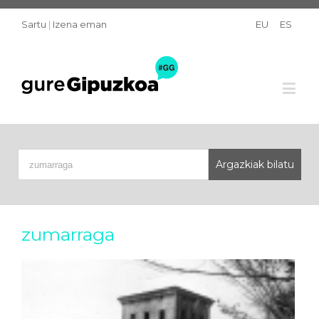
Sartu
|
Izena eman
EU
ES
zumarraga