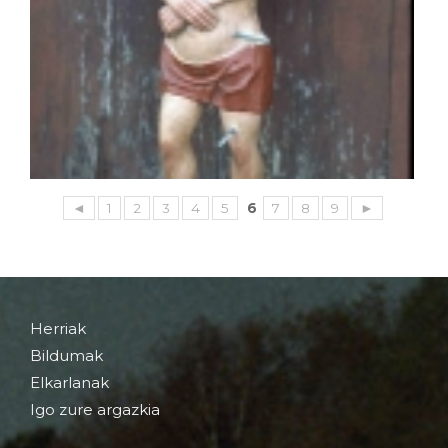
◄
1
2
3
4
5
6
7
8
9
►
Herriak
Bildumak
Elkarlanak
Igo zure argazkia