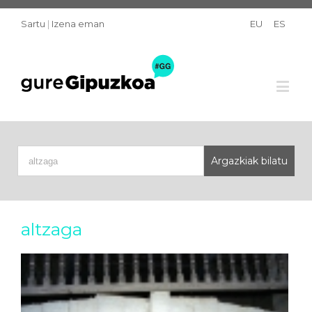
Sartu
|
Izena eman
EU
ES
altzaga