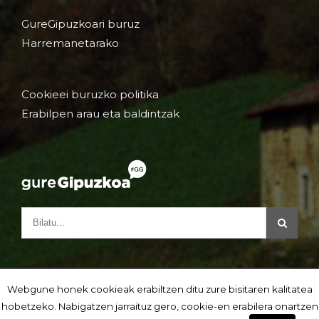
GureGipuzkoari buruz
Harremanetarako
Cookieei buruzko politika
Erabilpen arau eta baldintzak
Webgune honek cookieak erabiltzen ditu zure bisitaren kalitatea
hobetzeko. Nabigatzen jarraituz gero, cookie-en erabilera onartzen