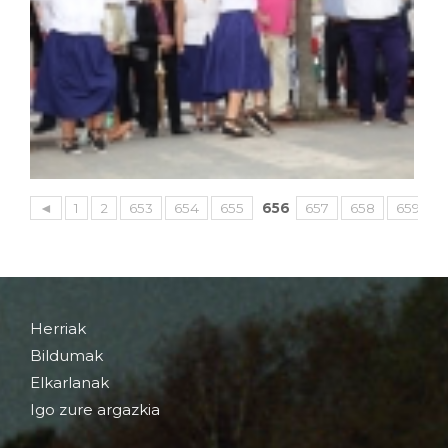
◄
1
2
653
654
655
656
657
658
659
Herriak
Bildumak
Elkarlanak
Igo zure argazkia