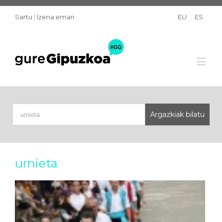
Sartu
|
Izena eman
EU
ES
urnieta