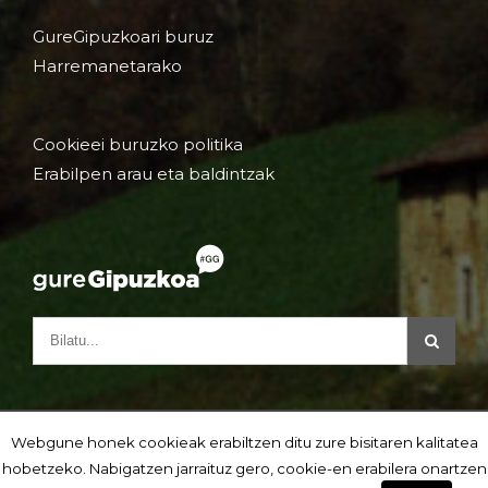
GureGipuzkoari buruz
Harremanetarako
Cookieei buruzko politika
Erabilpen arau eta baldintzak
Webgune honek cookieak erabiltzen ditu zure bisitaren kalitatea
hobetzeko. Nabigatzen jarraituz gero, cookie-en erabilera onartzen