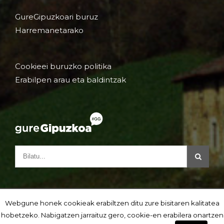
GureGipuzkoari buruz
Harremanetarako
Cookieei buruzko politika
Erabilpen arau eta baldintzak
Webgune honek cookieak erabiltzen ditu zure bisitaren kalitatea
hobetzeko. Nabigatzen jarraituz gero, cookie-en erabilera onartzen