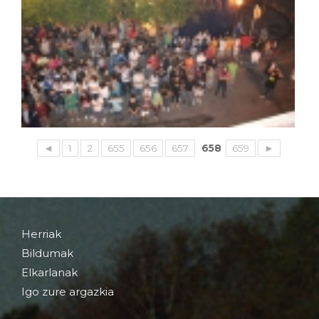
◄
1
2
655
656
657
658
659
►
Herriak
Bildumak
Elkarlanak
Igo zure argazkia