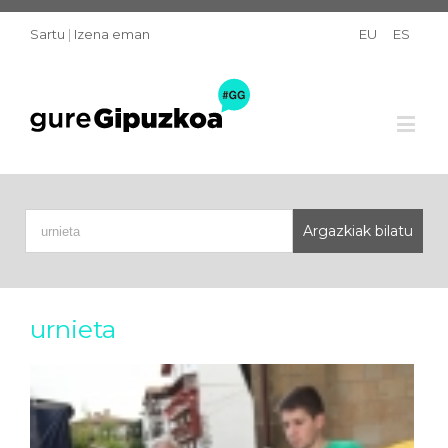
Sartu
|
Izena eman
EU
ES
urnieta