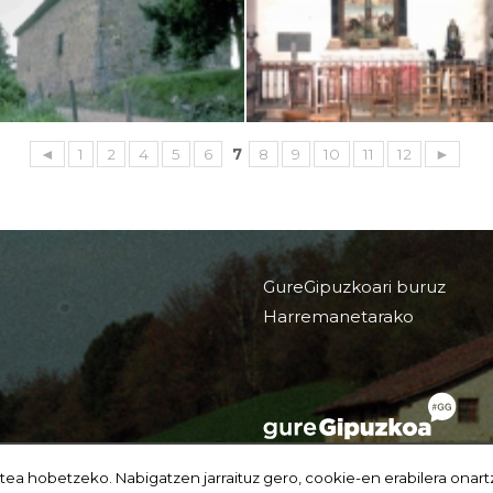
◄
1
2
4
5
6
7
8
9
10
11
12
►
GureGipuzkoari buruz
Harremanetarako
tea hobetzeko. Nabigatzen jarraituz gero, cookie-en erabilera onart