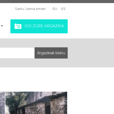
Sartu
|
Izena eman
EU
ES
IGO ZURE ARGAZKIA