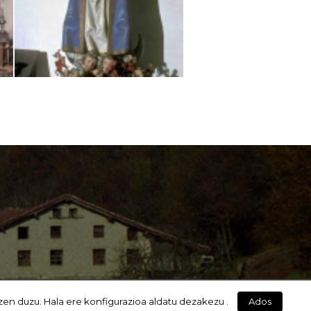
zen duzu. Hala ere konfigurazioa aldatu dezakezu .
Ados