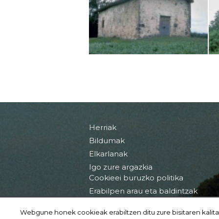
Herriak
Bildumak
Elkarlanak
Igo zure argazkia
Cookieei buruzko politika
Erabilpen arau eta baldintzak
Webgune honek cookieak erabiltzen ditu zure bisitaren kalita