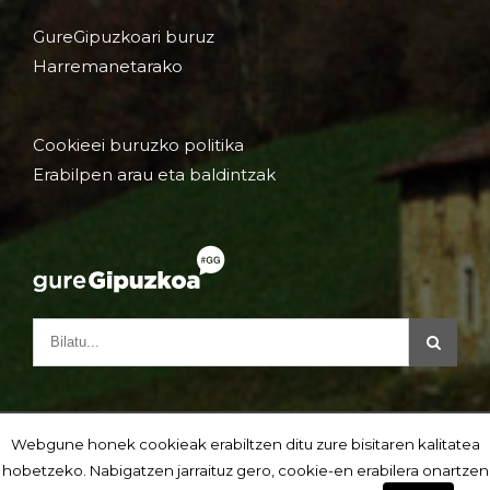
GureGipuzkoari buruz
Harremanetarako
Cookieei buruzko politika
Erabilpen arau eta baldintzak
Webgune honek cookieak erabiltzen ditu zure bisitaren kalitatea
hobetzeko. Nabigatzen jarraituz gero, cookie-en erabilera onartzen