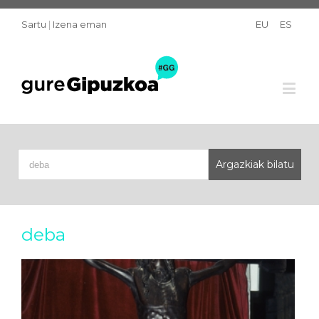
Sartu
|
Izena eman
EU
ES
deba