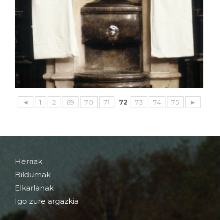
◄
1
2
69
70
71
72
73
74
75
►
Herriak
Bildumak
Elkarlanak
Igo zure argazkia