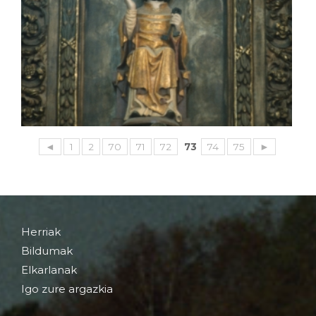
◄
1
2
70
71
72
73
74
75
►
Herriak
Bildumak
Elkarlanak
Igo zure argazkia