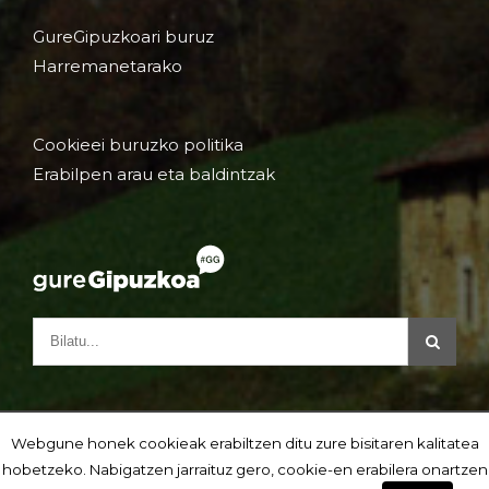
GureGipuzkoari buruz
Harremanetarako
Cookieei buruzko politika
Erabilpen arau eta baldintzak
Webgune honek cookieak erabiltzen ditu zure bisitaren kalitatea
hobetzeko. Nabigatzen jarraituz gero, cookie-en erabilera onartzen