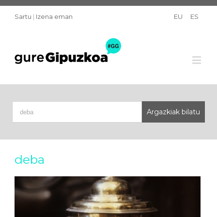
Sartu
|
Izena eman
EU
ES
deba