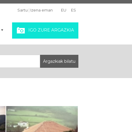
Sartu
|
Izena eman
EU
ES
IGO ZURE ARGAZKIA