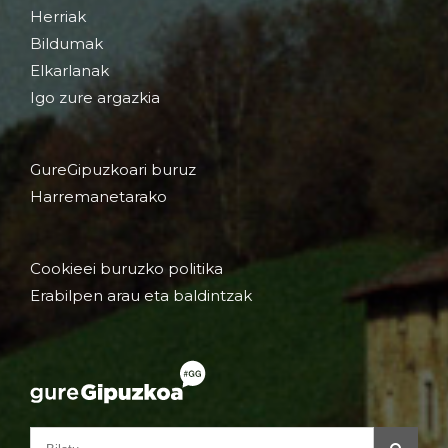
Herriak
Bildumak
Elkarlanak
Igo zure argazkia
GureGipuzkoari buruz
Harremanetarako
Cookieei buruzko politika
Erabilpen arau eta baldintzak