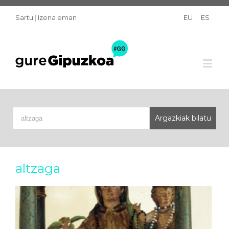
Sartu
|
Izena eman
EU
ES
altzaga