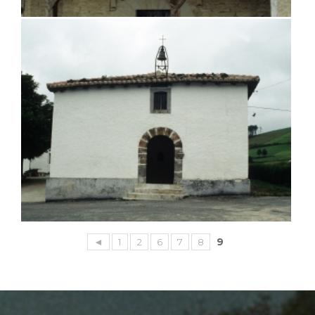
◄
1
2
6
7
8
9