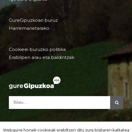
GureGipuzkoari buruz
Harremanetarako
Cookieei buruzko politika
Erabilpen arau eta baldintzak
Webgune honek cookieak erabiltzen ditu zure bisitaren kalitatea