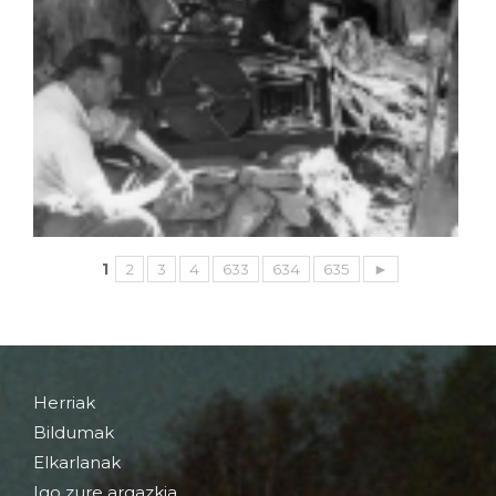
1
2
3
4
633
634
635
►
Herriak
Bildumak
Elkarlanak
Igo zure argazkia