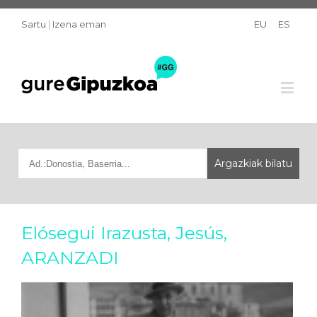
Sartu
|
Izena eman
EU
ES
Elósegui Irazusta, Jesús,
ARANZADI