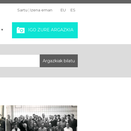
Sartu
|
Izena eman
EU
ES
IGO ZURE ARGAZKIA