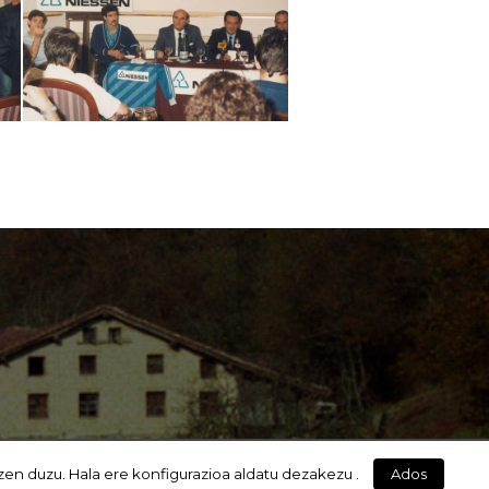
zen duzu. Hala ere konfigurazioa aldatu dezakezu .
Ados