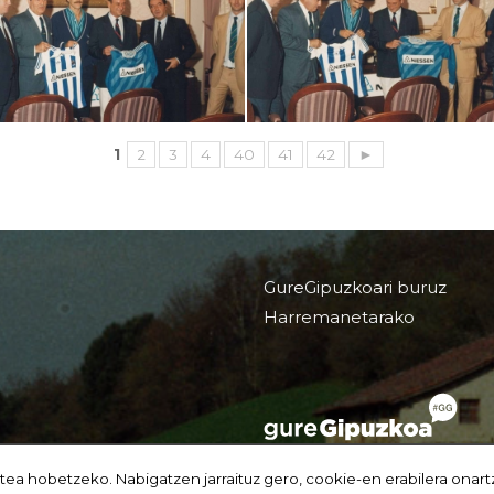
1
2
3
4
40
41
42
►
GureGipuzkoari buruz
Harremanetarako
tea hobetzeko. Nabigatzen jarraituz gero, cookie-en erabilera onart