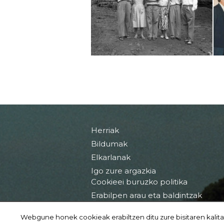
Herriak
Bildumak
Elkarlanak
Igo zure argazkia
Cookieei buruzko politika
Erabilpen arau eta baldintzak
Webgune honek cookieak erabiltzen ditu zure bisitaren kalita