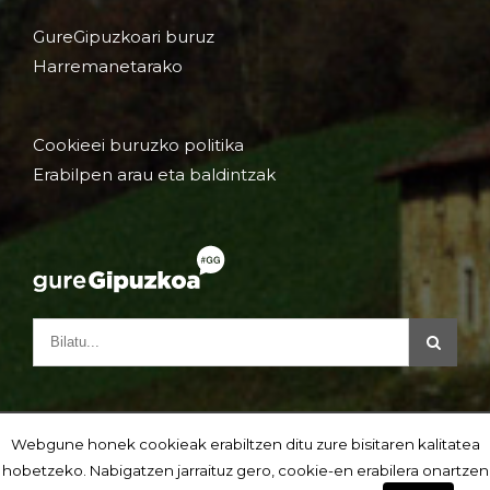
GureGipuzkoari buruz
Harremanetarako
Cookieei buruzko politika
Erabilpen arau eta baldintzak
Webgune honek cookieak erabiltzen ditu zure bisitaren kalitatea
hobetzeko. Nabigatzen jarraituz gero, cookie-en erabilera onartzen