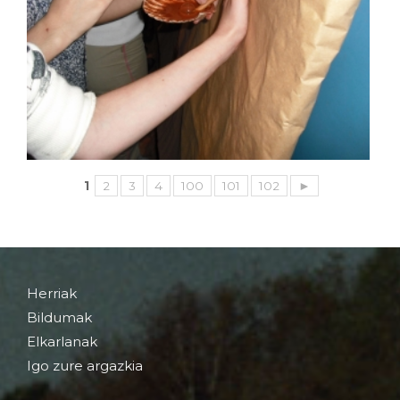
1
2
3
4
100
101
102
►
Herriak
Bildumak
Elkarlanak
Igo zure argazkia