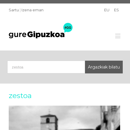
Sartu
|
Izena eman
EU
ES
zestoa