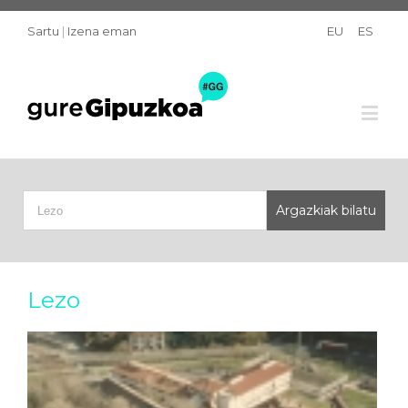
Sartu
|
Izena eman
EU
ES
Lezo