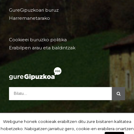
GureGipuzkoari buruz
Harremanetarako
Cookieei buruzko politika
Erabilpen arau eta baldintzak
Webgune honek cookieak erabiltzen ditu zure bisitaren kalitatea
hobetzeko. Nabigatzen jarraituz gero, cookie-en erabilera onartzen