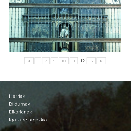
◄
1
2
9
10
11
12
13
►
Herriak
Bildumak
Elkarlanak
Igo zure argazkia