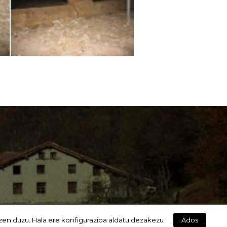
zen duzu. Hala ere konfigurazioa aldatu dezakezu .
Ados