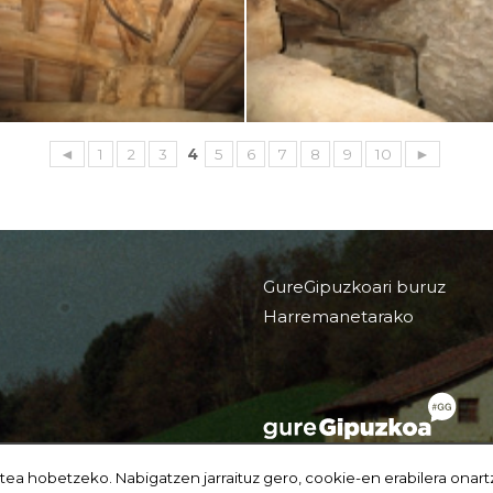
◄
1
2
3
4
5
6
7
8
9
10
►
GureGipuzkoari buruz
Harremanetarako
tea hobetzeko. Nabigatzen jarraituz gero, cookie-en erabilera onart