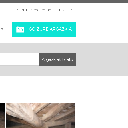
Sartu
|
Izena eman
EU
ES
IGO ZURE ARGAZKIA