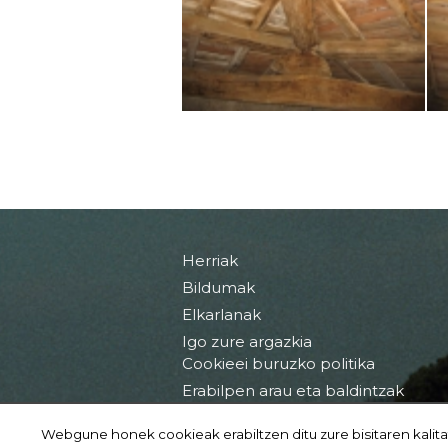
Herriak
Bildumak
Elkarlanak
Igo zure argazkia
Cookieei buruzko politika
Erabilpen arau eta baldintzak
Webgune honek cookieak erabiltzen ditu zure bisitaren kalita