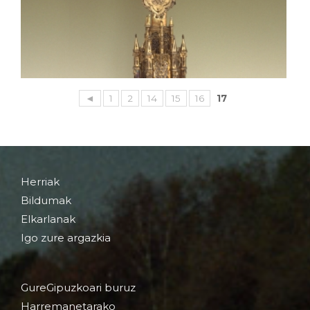
◄
1
2
14
15
16
17
Herriak
Bildumak
Elkarlanak
Igo zure argazkia
GureGipuzkoari buruz
Harremanetarako