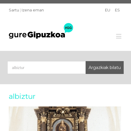
Sartu
|
Izena eman
EU
ES
albiztur