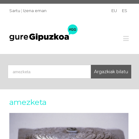
Sartu
|
Izena eman
EU
ES
amezketa