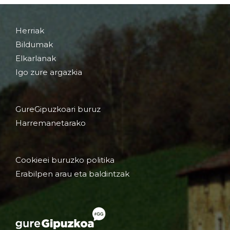
Herriak
Bildumak
Elkarlanak
Igo zure argazkia
GureGipuzkoari buruz
Harremanetarako
Cookieei buruzko politika
Erabilpen arau eta baldintzak