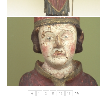
◄
1
2
11
12
13
14