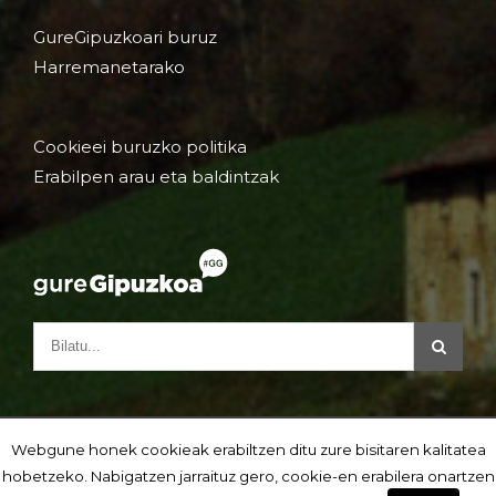
GureGipuzkoari buruz
Harremanetarako
Cookieei buruzko politika
Erabilpen arau eta baldintzak
Webgune honek cookieak erabiltzen ditu zure bisitaren kalitatea
hobetzeko. Nabigatzen jarraituz gero, cookie-en erabilera onartzen