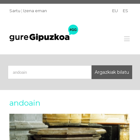
Sartu
|
Izena eman
EU
ES
andoain