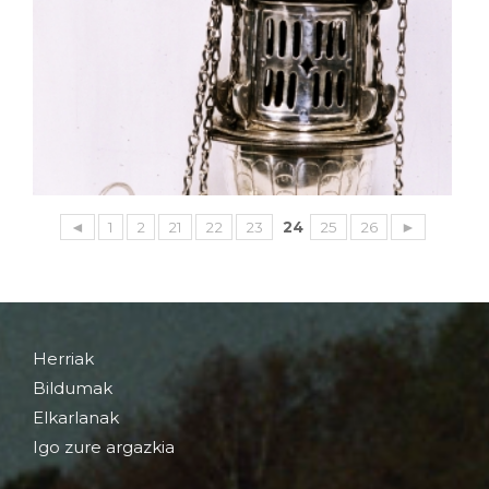
◄
1
2
21
22
23
24
25
26
►
Herriak
Bildumak
Elkarlanak
Igo zure argazkia