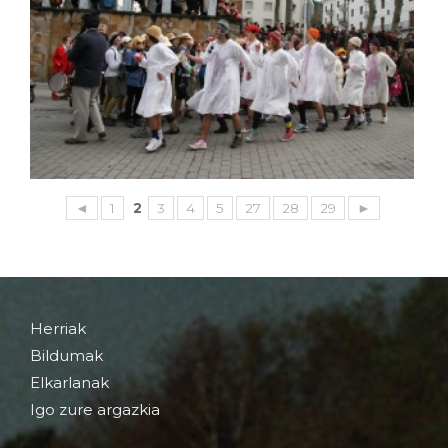
◄
1
2
3
4
5
27
28
29
►
Herriak
Bildumak
Elkarlanak
Igo zure argazkia