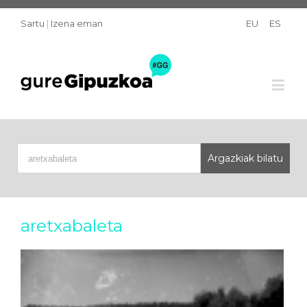
Sartu
|
Izena eman
EU
ES
aretxabaleta