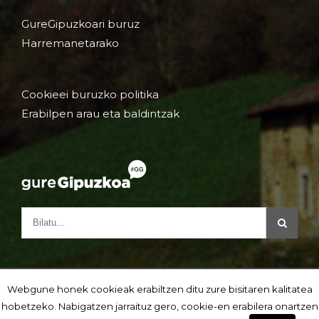
GureGipuzkoari buruz
Harremanetarako
Cookieei buruzko politika
Erabilpen arau eta baldintzak
Webgune honek cookieak erabiltzen ditu zure bisitaren kalitatea
hobetzeko. Nabigatzen jarraituz gero, cookie-en erabilera onartzen