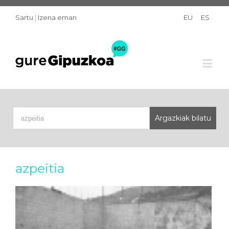
Sartu
|
Izena eman
EU
ES
azpeitia