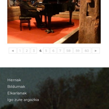
◄
1
2
3
4
5
6
7
58
59
60
►
Herriak
Bildumak
Elkarlanak
Igo zure argazkia