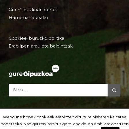
GureGipuzkoari buruz
Harremanetarako
Cookieei buruzko politika
Erabilpen arau eta baldintzak
Webgune honek cookieak erabiltzen ditu zure bisitaren kalitatea
hobetzeko. Nabigatzen jarraituz gero, cookie-en erabilera onartzen