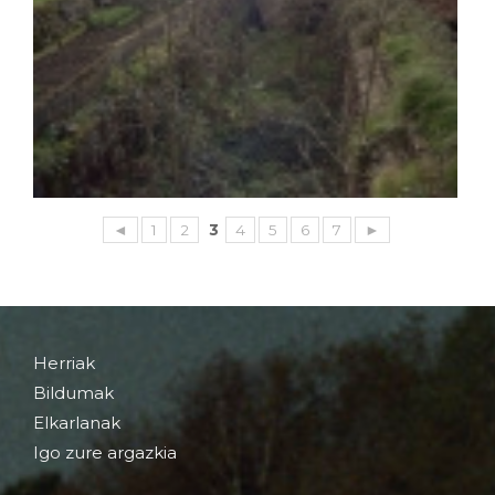
◄
1
2
3
4
5
6
7
►
Herriak
Bildumak
Elkarlanak
Igo zure argazkia