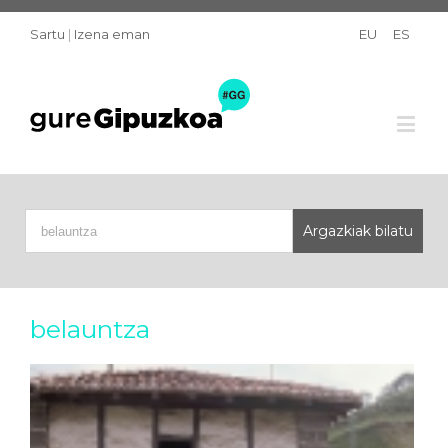
Sartu
|
Izena eman
EU
ES
belauntza