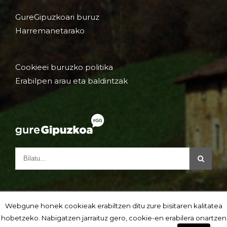
GureGipuzkoari buruz
Harremanetarako
Cookieei buruzko politika
Erabilpen arau eta baldintzak
Webgune honek cookieak erabiltzen ditu zure bisitaren kalitatea
hobetzeko. Nabigatzen jarraituz gero, cookie-en erabilera onartzen