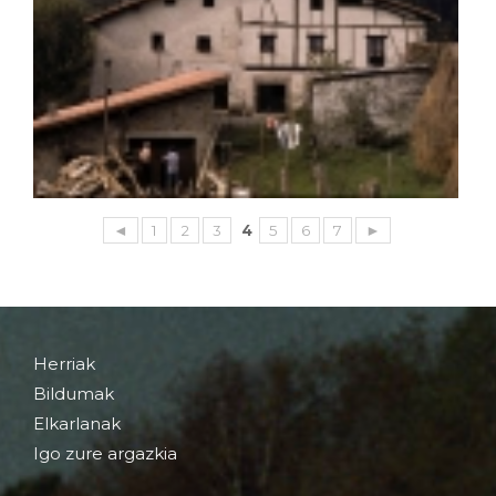
◄
1
2
3
4
5
6
7
►
Herriak
Bildumak
Elkarlanak
Igo zure argazkia