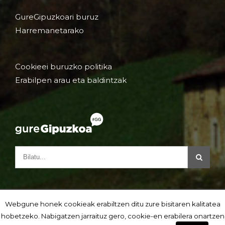
GureGipuzkoari buruz
Harremanetarako
Cookieei buruzko politika
Erabilpen arau eta baldintzak
Webgune honek cookieak erabiltzen ditu zure bisitaren kalitatea
hobetzeko. Nabigatzen jarraituz gero, cookie-en erabilera onartzen