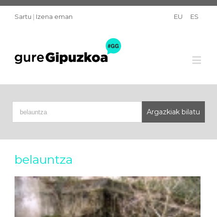
Sartu
|
Izena eman
EU
ES
belauntza