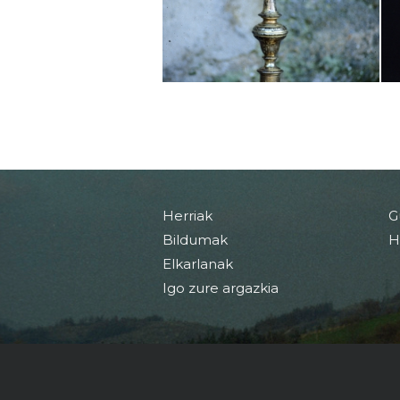
Herriak
G
Bildumak
H
Elkarlanak
Igo zure argazkia