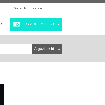
Sartu
|
Izena eman
EU
ES
IGO ZURE ARGAZKIA