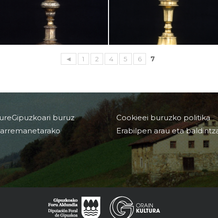
◄
1
2
4
5
6
7
ureGipuzkoari buruz
Cookieei buruzko politika
arremanetarako
Erabilpen arau eta baldintz