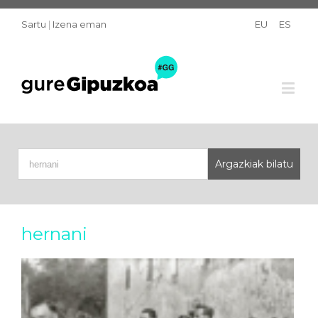
Sartu
|
Izena eman
EU
ES
hernani