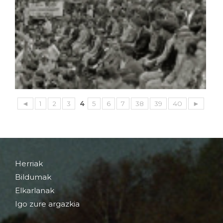
◄
1
2
3
4
5
6
7
38
39
40
►
Herriak
Bildumak
Elkarlanak
Igo zure argazkia