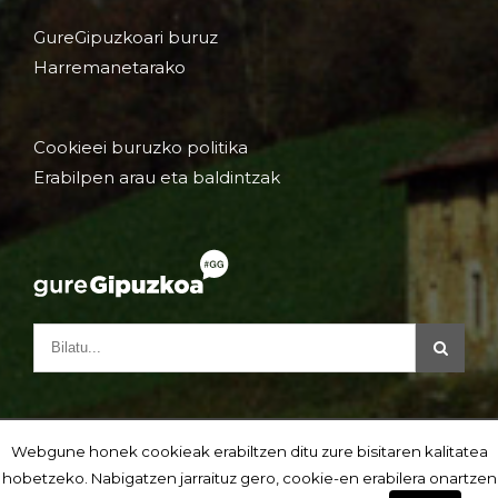
GureGipuzkoari buruz
Harremanetarako
Cookieei buruzko politika
Erabilpen arau eta baldintzak
Webgune honek cookieak erabiltzen ditu zure bisitaren kalitatea
hobetzeko. Nabigatzen jarraituz gero, cookie-en erabilera onartzen