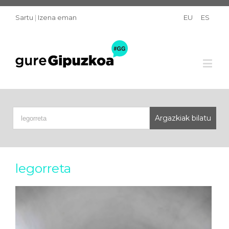
Sartu
|
Izena eman
EU
ES
legorreta