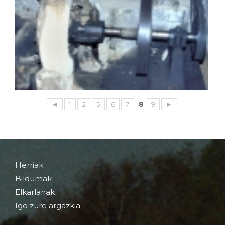
◄
1
2
5
6
7
8
9
►
Herriak
Bildumak
Elkarlanak
Igo zure argazkia