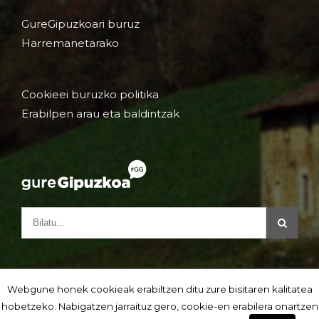
GureGipuzkoari buruz
Harremanetarako
Cookieei buruzko politika
Erabilpen arau eta baldintzak
Webgune honek cookieak erabiltzen ditu zure bisitaren kalitatea
hobetzeko. Nabigatzen jarraituz gero, cookie-en erabilera onartzen