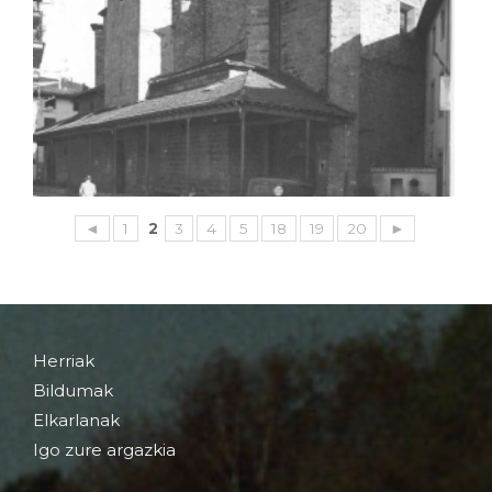
◄
1
2
3
4
5
18
19
20
►
Herriak
Bildumak
Elkarlanak
Igo zure argazkia