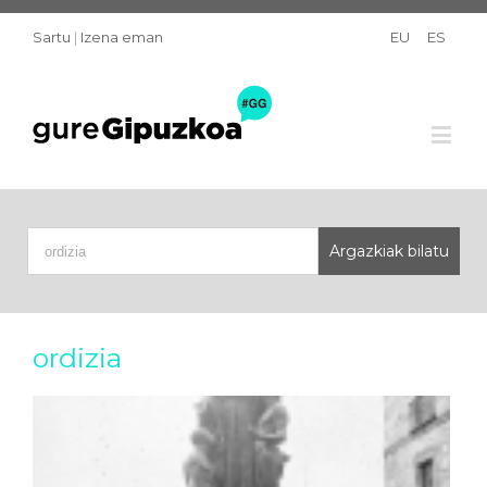
Sartu
|
Izena eman
EU
ES
ordizia