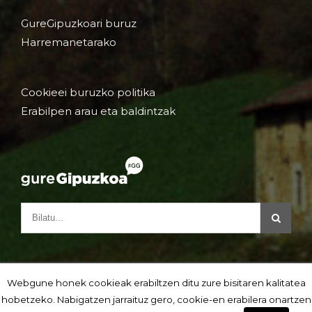
GureGipuzkoari buruz
Harremanetarako
Cookieei buruzko politika
Erabilpen arau eta baldintzak
Webgune honek cookieak erabiltzen ditu zure bisitaren kalitatea
hobetzeko. Nabigatzen jarraituz gero, cookie-en erabilera onartzen