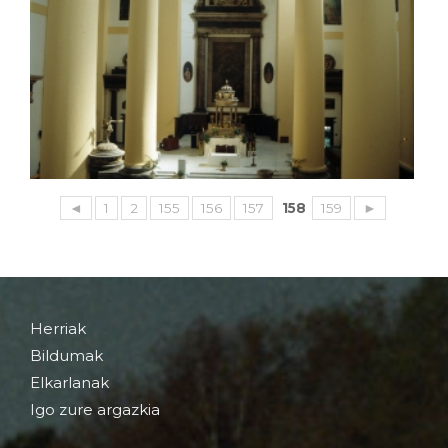
◄
1
2
155
156
157
158
159
►
Herriak
Bildumak
Elkarlanak
Igo zure argazkia