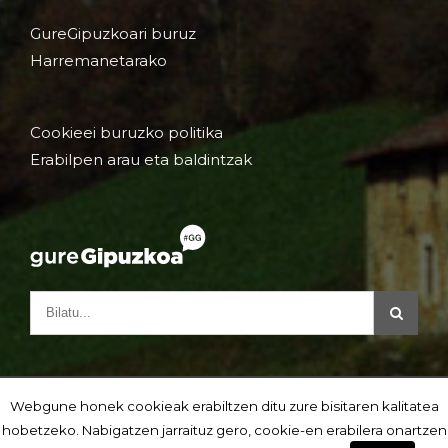
GureGipuzkoari buruz
Harremanetarako
Cookieei buruzko politika
Erabilpen arau eta baldintzak
Webgune honek cookieak erabiltzen ditu zure bisitaren kalitatea
hobetzeko. Nabigatzen jarraituz gero, cookie-en erabilera onartzen