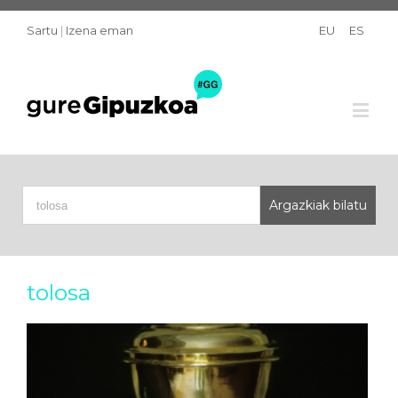
Sartu
|
Izena eman
EU
ES
tolosa