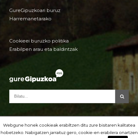
GureGipuzkoari buruz
Harremanetarako
Cookieei buruzko politika
Erabilpen arau eta baldintzak
Webgune honek cookieak erabiltzen ditu zure bisitaren kalitatea
hobetzeko. Nabigatzen jarraituz gero, cookie-en erabilera onartzen