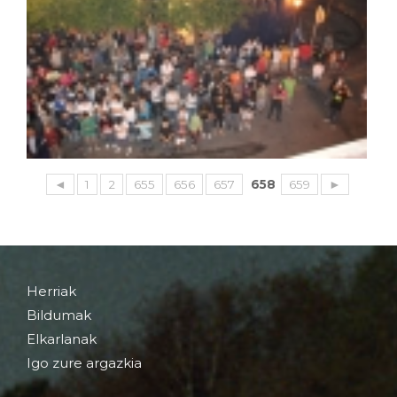
◄
1
2
655
656
657
658
659
►
Herriak
Bildumak
Elkarlanak
Igo zure argazkia