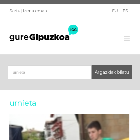
Sartu
|
Izena eman
EU
ES
urnieta