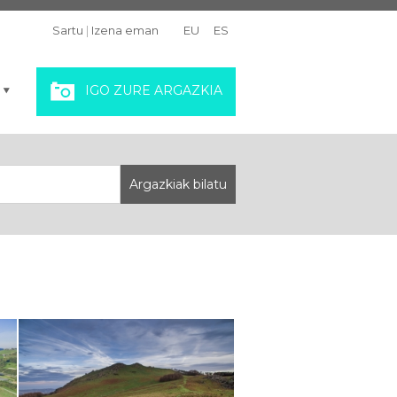
Sartu
|
Izena eman
EU
ES
IGO ZURE ARGAZKIA