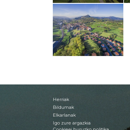
Herriak
Bildumak
Elkarlanak
Igo zure argazkia
Cookieei buruzko politika