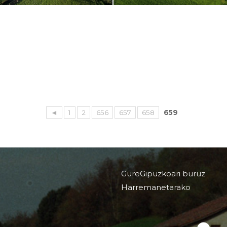
◄
1
2
656
657
658
659
GureGipuzkoari buruz
Harremanetarako