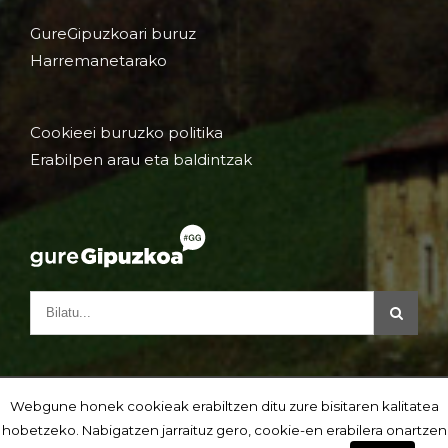
GureGipuzkoari buruz
Harremanetarako
Cookieei buruzko politika
Erabilpen arau eta baldintzak
Webgune honek cookieak erabiltzen ditu zure bisitaren kalitatea
hobetzeko. Nabigatzen jarraituz gero, cookie-en erabilera onartzen