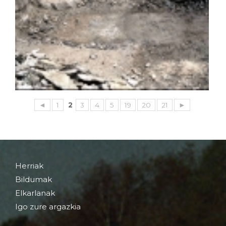
◄
1
2
3
4
5
19
20
21
►
Herriak
Bildumak
Elkarlanak
Igo zure argazkia