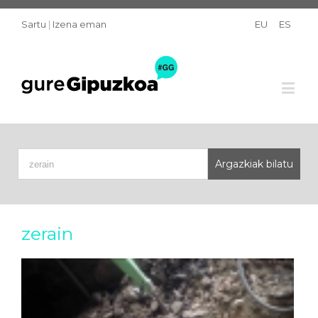
Sartu
|
Izena eman
EU
ES
zerain