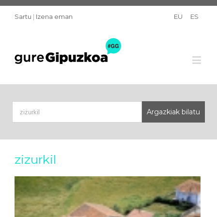
Sartu
|
Izena eman
EU
ES
zizurkil