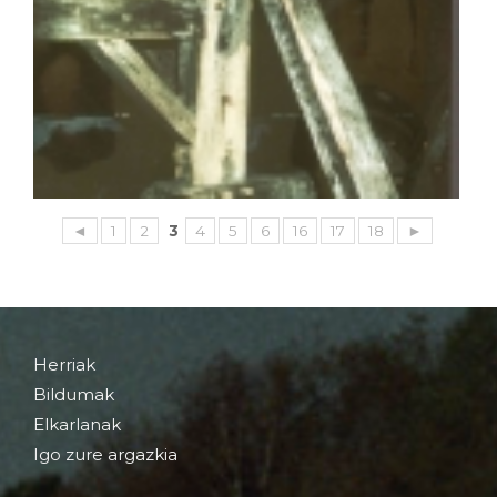
◄
1
2
3
4
5
6
16
17
18
►
Herriak
Bildumak
Elkarlanak
Igo zure argazkia