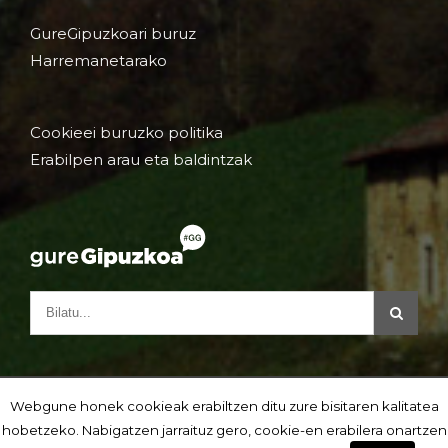
GureGipuzkoari buruz
Harremanetarako
Cookieei buruzko politika
Erabilpen arau eta baldintzak
Webgune honek cookieak erabiltzen ditu zure bisitaren kalitatea
hobetzeko. Nabigatzen jarraituz gero, cookie-en erabilera onartzen