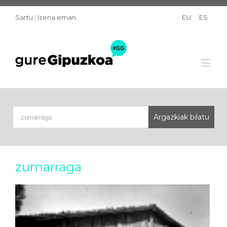
Sartu
|
Izena eman
EU
ES
zumarraga