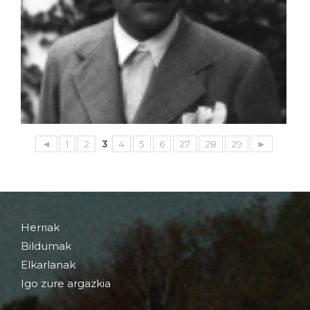
◄
1
2
3
4
5
6
27
28
29
►
Herriak
Bildumak
Elkarlanak
Igo zure argazkia