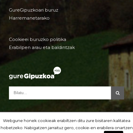
GureGipuzkoari buruz
Harremanetarako
Cookieei buruzko politika
Erabilpen arau eta baldintzak
Webgune honek cookieak erabiltzen ditu zure bisitaren kalitatea
hobetzeko. Nabigatzen jarraituz gero, cookie-en erabilera onartzen