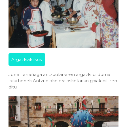
Argazkiak ikusi
Jone Larrañaga antzuolarraren argazki bilduma
txiki honek Antzuolako era askotariko gaiak biltzen
ditu.