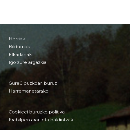
Herriak
Bildumak
Elkarlanak
Igo zure argazkia
GureGipuzkoari buruz
Harremanetarako
Cookieei buruzko politika
Erabilpen arau eta baldintzak