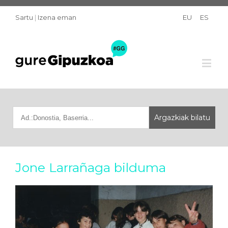
Sartu
|
Izena eman
EU
ES
Jone Larrañaga bilduma