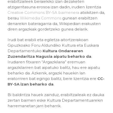
erabiltzaileek beraiekiko izan dezaketen
atzigarritasuna erosoa izan dadin, irudien lizentzia
Creative Commons BY-SA baimenera
atxikitzen da,
berau
Wikimedia Commons
gunean erabiltzen
denarekin bateragarria da, Wikipedian erakusten
diren argazkiak gordetzeko gunea delarik.
Irudi bat erabili eta egiletza aitortzerakoan
Gipuzkoako Foru Aldundiko Kultura eta Euskara
Departamentuko
Kultura Ondarearen
Zuzendaritza Nagusia aipatu beharko da
.
Irudiaren fitxaren “Argazkilaria” eremuan
argazkilariren bat aipatuko balitz, hau ere aipatu
beharko da. Azkenik, argazki hauekin lan
eratorriren bat egingo balitz, bere lizentzia ere
CC-
BY-SA izan beharko da
.
Bi baldintza hauek zainduz, erabiltzaileak ez dauka
zertan baimen eske Kultura Departamentuarekin
harremanetan jarri beharrik.