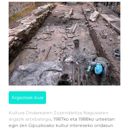
Argazkiak ikusi
Kultura Ondarearen Zuzendaritza Nagusiaren
argazki artxibategia
, 1987ko eta 1988ko urteetan
egin zen Gipuzkoako kultur intereseko ondasun