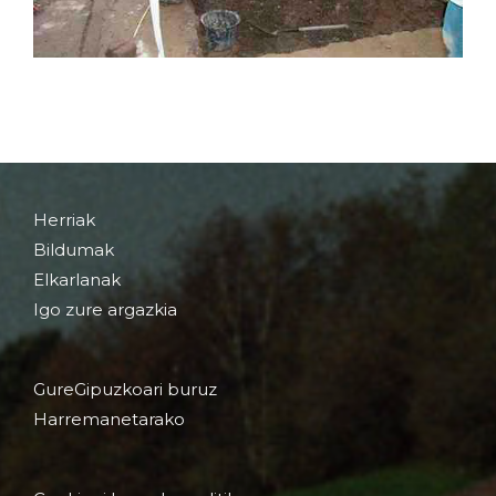
Herriak
Bildumak
Elkarlanak
Igo zure argazkia
GureGipuzkoari buruz
Harremanetarako