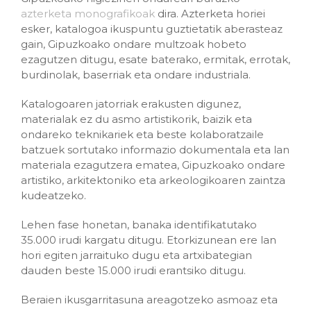
azterketa monografikoak
dira. Azterketa horiei
esker, katalogoa ikuspuntu guztietatik aberasteaz
gain, Gipuzkoako ondare multzoak hobeto
ezagutzen ditugu, esate baterako, ermitak, errotak,
burdinolak, baserriak eta ondare industriala.
Katalogoaren jatorriak erakusten digunez,
materialak ez du asmo artistikorik, baizik eta
ondareko teknikariek eta beste kolaboratzaile
batzuek sortutako informazio dokumentala eta lan
materiala ezagutzera ematea, Gipuzkoako ondare
artistiko, arkitektoniko eta arkeologikoaren zaintza
kudeatzeko.
Lehen fase honetan, banaka identifikatutako
35.000 irudi kargatu ditugu. Etorkizunean ere lan
hori egiten jarraituko dugu eta artxibategian
dauden beste 15.000 irudi erantsiko ditugu.
Beraien ikusgarritasuna areagotzeko asmoaz eta