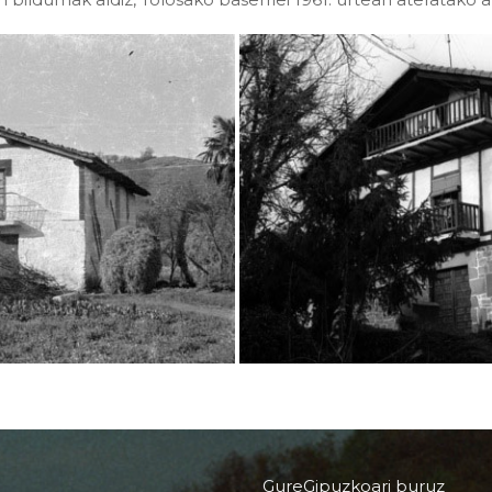
GureGipuzkoari buruz