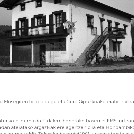
po Elosegiren biloba dugu eta Gure Gipuzkoako erabiltzailea
turiko bilduma da. Udalerri honetako baserriei 1965. urtean
an ateratako argazkiak ere agertzen dira eta Hondarribiko
 bildumak aldiz, Tolosako baserriei 1961. urtean ateratako ar