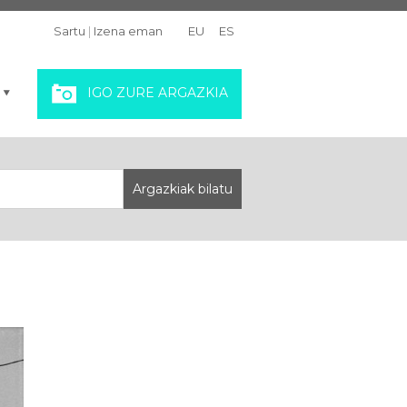
Sartu
|
Izena eman
EU
ES
IGO ZURE ARGAZKIA