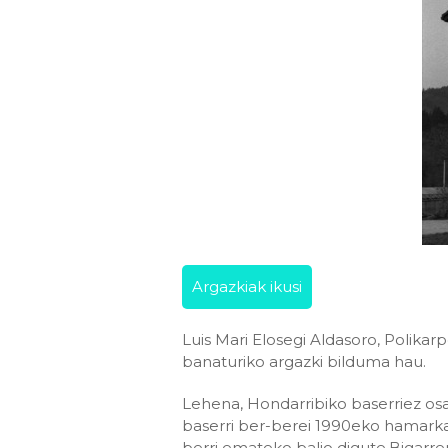
Argazkiak ikusi
Luis Mari Elosegi Aldasoro, Polikar
banaturiko argazki bilduma hau.
Lehena, Hondarribiko baserriez osa
baserri ber-berei 1990eko hamarkad
berri emateko balio digute.Bigarren