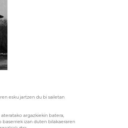
ren esku jartzen du bi sailetan
 ateratako argazkiekin batera,
 baserriek izan duten bilakaeraren
gazkiak dira.