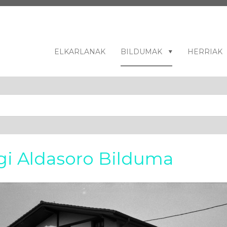
ELKARLANAK
BILDUMAK
HERRIAK
egi Aldasoro Bilduma