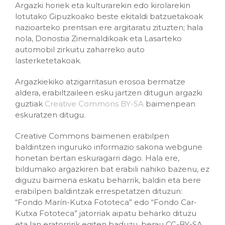
Argazki horiek eta kulturarekin edo kirolarekin
lotutako Gipuzkoako beste ekitaldi batzuetakoak
nazioarteko prentsan ere argitaratu zituzten; hala
nola, Donostia Zinemaldikoak eta Lasarteko
automobil zirkuitu zaharreko auto
lasterketetakoak.
Argazkiekiko atzigarritasun erosoa bermatze
aldera, erabiltzaileen esku jartzen ditugun argazki
guztiak
Creative Commons BY-SA
baimenpean
eskuratzen ditugu.
Creative Commons baimenen erabilpen
baldintzen inguruko informazio sakona webgune
honetan bertan eskuragarri dago. Hala ere,
bildumako argazkiren bat erabili nahiko bazenu, ez
diguzu baimena eskatu beharrik, baldin eta bere
erabilpen baldintzak errespetatzen dituzun:
“Fondo Marín-Kutxa Fototeca” edo “Fondo Car-
Kutxa Fototeca” jatorriak aipatu beharko dituzu
eta lan eratorririk egiten baduzu, berau CC-BY-SA