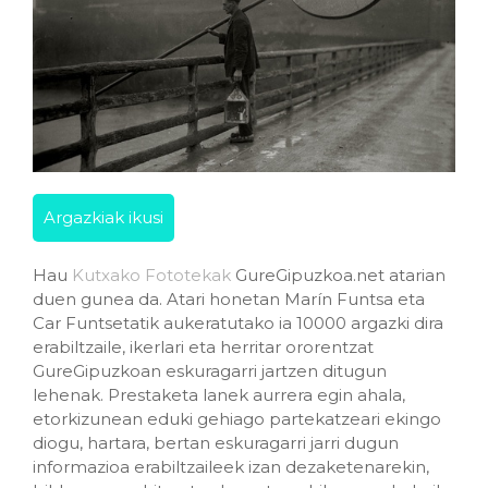
Argazkiak ikusi
Hau
Kutxako Fototekak
GureGipuzkoa.net atarian
duen gunea da. Atari honetan Marín Funtsa eta
Car Funtsetatik aukeratutako ia 10000 argazki dira
erabiltzaile, ikerlari eta herritar ororentzat
GureGipuzkoan eskuragarri jartzen ditugun
lehenak. Prestaketa lanek aurrera egin ahala,
etorkizunean eduki gehiago partekatzeari ekingo
diogu, hartara, bertan eskuragarri jarri dugun
informazioa erabiltzaileek izan dezaketenarekin,