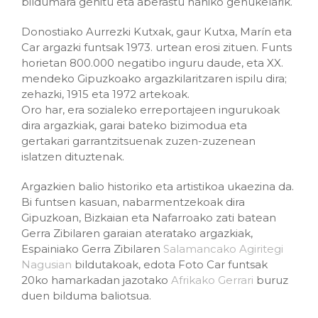
bildumara gehitu eta aberastu nahiko genukelarik.
Donostiako Aurrezki Kutxak, gaur Kutxa, Marín eta
Car argazki funtsak 1973. urtean erosi zituen. Funts
horietan 800.000 negatibo inguru daude, eta XX.
mendeko Gipuzkoako argazkilaritzaren ispilu dira;
zehazki, 1915 eta 1972 artekoak.
Oro har, era sozialeko erreportajeen ingurukoak
dira argazkiak, garai bateko bizimodua eta
gertakari garrantzitsuenak zuzen-zuzenean
islatzen dituztenak.
Argazkien balio historiko eta artistikoa ukaezina da.
Bi funtsen kasuan, nabarmentzekoak dira
Gipuzkoan, Bizkaian eta Nafarroako zati batean
Gerra Zibilaren garaian ateratako argazkiak,
Espainiako Gerra Zibilaren
Salamancako Agiritegi
Nagusian
bildutakoak, edota Foto Car funtsak
20ko hamarkadan jazotako
Afrikako Gerrari
buruz
duen bilduma baliotsua.