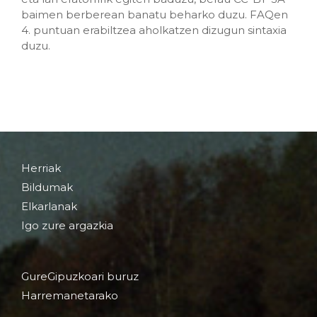
baimen berberean banatu beharko duzu. FAQen
4. puntuan erabiltzea aholkatzen dizugun sintaxia
duzu.
Herriak
Bildumak
Elkarlanak
Igo zure argazkia
GureGipuzkoari buruz
Harremanetarako