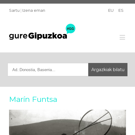
Sartu
|
Izena eman
EU
ES
Marín Funtsa