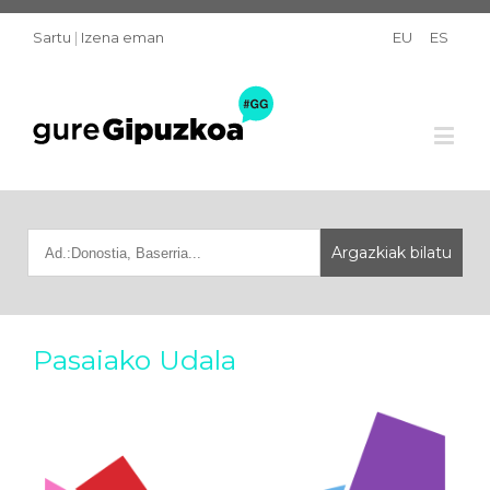
Sartu
|
Izena eman
EU
ES
Pasaiako Udala