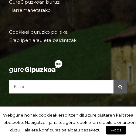
GureGipuzkoari buruz
Harremanetarako
Cookieei buruzko politika
Erabilpen arau eta baldintzak
Webgune honek cookieak erabiltzen ditu zure bisitaren kalitatea
hobetzeko. Nabigatzen jarraituz gero, cookie-en erabilera onartzen
duzu. Hala ere konfigurazioa aldatu dezakezu .
Ados