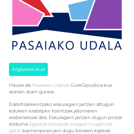
Argazkiak ikusi
Hauxe da
Pasaiako Udalak
GureGipuzkoa.eus
atarian duen gunea.
Erabiltzaileentzako eskuragarri jartzen ditugun
edukien erabilpen lizentziak jatorriaren
araberakoak dira. Eskuragarri jartzen dugun postal
bilduma
Egiletza eskubide ezagun mugaturik
gabe
baimenpean jarri dugu beraien egileak