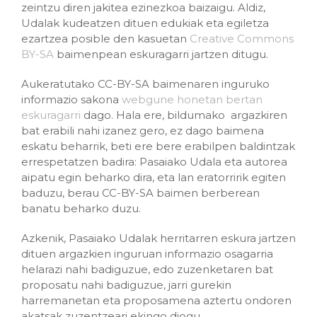
zeintzu diren jakitea ezinezkoa baizaigu. Aldiz,
Udalak kudeatzen dituen edukiak eta egiletza
ezartzea posible den kasuetan
Creative Commons
BY-SA
baimenpean eskuragarri jartzen ditugu.
Aukeratutako CC-BY-SA baimenaren inguruko
informazio sakona
webgune honetan bertan
eskuragarri
dago. Hala ere, bildumako argazkiren
bat erabili nahi izanez gero, ez dago baimena
eskatu beharrik, beti ere bere erabilpen baldintzak
errespetatzen badira: Pasaiako Udala eta autorea
aipatu egin beharko dira, eta lan eratorririk egiten
baduzu, berau CC-BY-SA baimen berberean
banatu beharko duzu.
Azkenik, Pasaiako Udalak herritarren eskura jartzen
dituen argazkien inguruan informazio osagarria
helarazi nahi badiguzue, edo zuzenketaren bat
proposatu nahi badiguzue, jarri gurekin
harremanetan eta proposamena aztertu ondoren
akatsak zuzentzeari ekingo diogu.