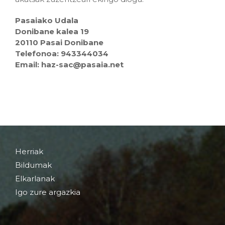
Pasaiako Udala
Donibane kalea 19
20110 Pasai Donibane
Telefonoa: 943344034
Email: haz-sac@pasaia.net
Herriak
Bildumak
Elkarlanak
Igo zure argazkia