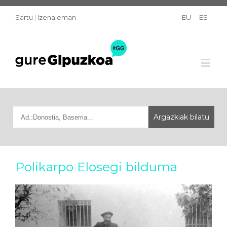
Sartu
|
Izena eman
EU
ES
Polikarpo Elosegi bilduma