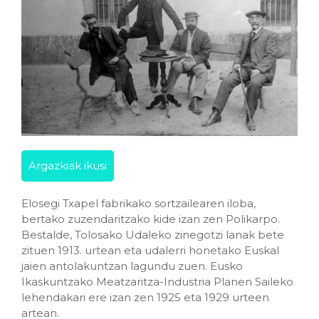
Argazkiak ikusi
Elosegi Txapel fabrikako sortzailearen iloba,
bertako zuzendaritzako kide izan zen Polikarpo.
Bestalde, Tolosako Udaleko zinegotzi lanak bete
zituen 1913. urtean eta udalerri honetako Euskal
jaien antolakuntzan lagundu zuen. Eusko
Ikaskuntzako Meatzaritza-Industria Planen Saileko
lehendakari ere izan zen 1925 eta 1929 urteen
artean.