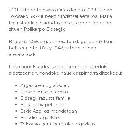
1901. urtean Tolosako Orfeoiko eta 1929 urtean
Tolosako Ski-Klubeko fundatzaileetakoa. Maria
Irazustarekin ezkondu eta sei seme-alaba izan
zituen Polikarpo Elosegik.
Bilduma 1066 argazkiz osatua dago, denak txuri-
beltzean eta 1875 y 1942. urteen artean
ateratakoak.
Leku honek kudeatzen dituen zenbait eduki
aipatzearren, hondoko hauek azpimarra ditzakegu:
Argazki etnografikoak
Elosegi Ansola familia
Elosegi Irazusta familia
Elosegi Txapel fabrika
Eskia Azpiroz mendatean
Estudio-argazkiak
Tolosako garai batetako argazkiak