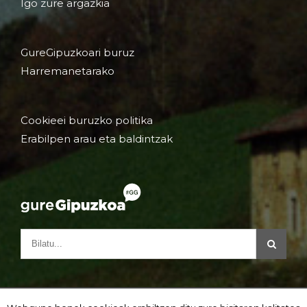
Igo zure argazkia
GureGipuzkoari buruz
Harremanetarako
Cookieei buruzko politika
Erabilpen arau eta baldintzak