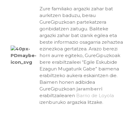
Zure familiako argazki zahar bat
aurkitzen baduzu, berau
GureGipuzkoan partekatzera
gonbidatzen zaitugu. Baliteke
argazki zahar bat izanik egilea eta
beste informazio osagarria zehaztea
ezinezkoa gertatzea. Arazo berezi
horri aurre egiteko, GureGipuzkoak
bere erabiltzaileei “Egile Eskubide
Ezagun Mugaturik Gabe” baimena
erabiltzeko aukera eskaintzen die.
Baimen honen adibidea
GureGipuzkoan
jaramberri
erabiltzailearen
Barrio de Loyola
izenburuko argazkia litzake.