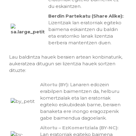
du eskaintzen.
Berdin Partekatu (Share Alike):
:
Lizentziak lan eratorriak egiteko
baimena eskaintzen du baldin
eta eratorriko lanak lizentzia
berbera mantentzen duen.
Lau baldintza hauek beraien artean konbinaturik,
aukeratzea ditugun sei lizentzia hauek sortzen
dituzte:
Aitortu (BY):
Lanaren edozein
erabilpen baimentzen da, helburu
komertzialak eta lan eratorriak
egiteko eskubideak barne, beraien
banaketa ere inongo eragozpenik
gabe baimendua dagoelarik.
Aitortu – EzKomertziala (BY-NC):
Lan eratorriak egiteko baimena