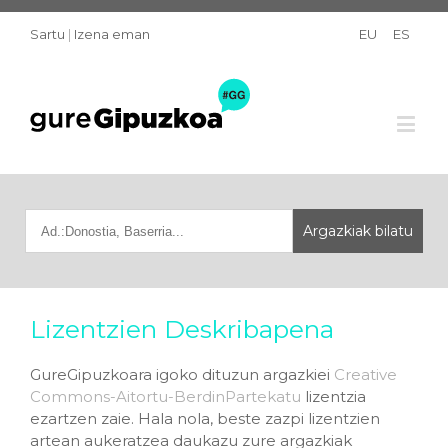
Sartu
|
Izena eman
EU
ES
Lizentzien Deskribapena
GureGipuzkoara igoko dituzun argazkiei
Creative
Commons-Aitortu-BerdinPartekatu
lizentzia
ezartzen zaie. Hala nola, beste zazpi lizentzien
artean aukeratzea daukazu zure argazkiak