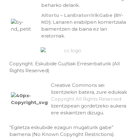
beharko delarik.
Aitortu – LanEratorririkGabe (BY-
ND):
Lanaren erabilpen komertziala
baimentzen da baina ez lan
eratorriak.
Copyright. Eskubide Guztiak Erreserbaturik (All
Rights Reserved).
Creative Commons sei
lizentziekin batera, zure edukiak
Copyright All Rights Reserved
lizentzipean gordetzeko aukera
ere eskaintzen dizugu.
“Egiletza eskubide ezagun mugaturik gabe”
baimena (No Known Copyright Restrictions).