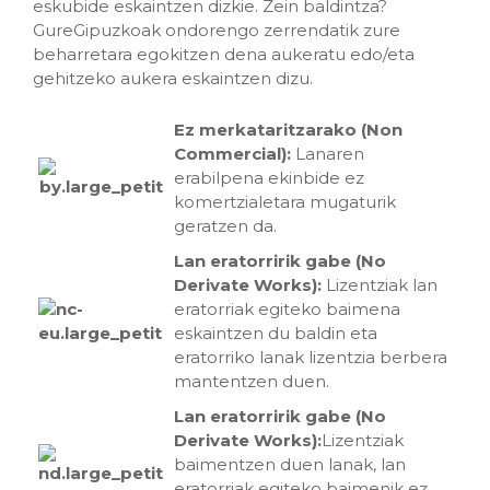
eskubide eskaintzen dizkie. Zein baldintza?
GureGipuzkoak ondorengo zerrendatik zure
beharretara egokitzen dena aukeratu edo/eta
gehitzeko aukera eskaintzen dizu.
Ez merkataritzarako (Non
Commercial):
Lanaren
erabilpena ekinbide ez
komertzialetara mugaturik
geratzen da.
Lan eratorririk gabe (No
Derivate Works):
Lizentziak lan
eratorriak egiteko baimena
eskaintzen du baldin eta
eratorriko lanak lizentzia berbera
mantentzen duen.
Lan eratorririk gabe (No
Derivate Works):
Lizentziak
baimentzen duen lanak, lan
eratorriak egiteko baimenik ez