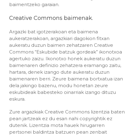
baimentzeko garaian.
Creative Commons baimenak.
Argazki bat igotzerakoan eta baimena
aukeratzerakoan, argazkiari dagokion fitxan
aukeratu duzun baimen zehatzaren Creative
Commons “Eskubide batzuk gordeak” ikonotxoa
agertuko zaizu. Ikonotxo honek aukeratu duzun
baimenaren definizio zehatzera eramango zaitu,
hartara, denek izango dute aukeratu duzun
baimenaren berri. Zeure baimena bortxatua izan
dela jakingo bazenu, modu honetan zeure
eskubideak babesteko oinarriak izango dituzu
eskura.
Zure argazkiak Creative Commons lizentzia baten
pean jartzeak ez du esan nahi copyrightik ez
dutenik. Lizentzia mota hauek hirugarren
pertsonei baldintza batzuen pean zenbait