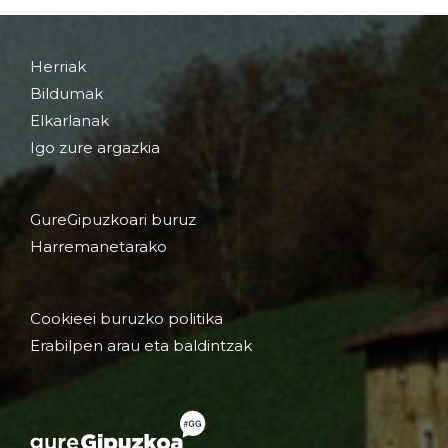
Herriak
Bildumak
Elkarlanak
Igo zure argazkia
GureGipuzkoari buruz
Harremanetarako
Cookieei buruzko politika
Erabilpen arau eta baldintzak