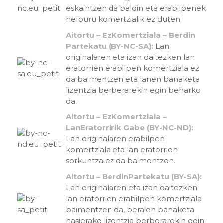
eskaintzen da baldin eta erabilpenek
helburu komertzialik ez duten.
Aitortu – EzKomertziala – Berdin
Partekatu (BY-NC-SA):
Lan
originalaren eta izan daitezken lan
eratorrien erabilpen komertziala ez
da baimentzen eta lanen banaketa
lizentzia berberarekin egin beharko
da.
Aitortu – EzKomertziala –
LanEratorririk Gabe (BY-NC-ND):
Lan originalaren erabilpen
komertziala eta lan eratorrien
sorkuntza ez da baimentzen.
Aitortu – BerdinPartekatu (BY-SA):
Lan originalaren eta izan daitezken
lan eratorrien erabilpen komertziala
baimentzen da, beraien banaketa
hasierako lizentzia berberarekin egin